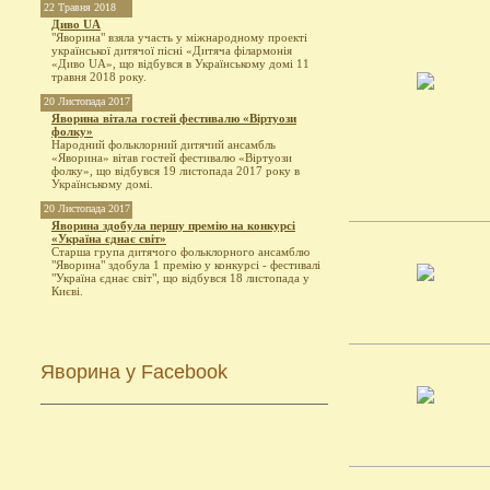
22 Травня 2018
Диво UA
"Яворина" взяла участь у міжнародному проекті
української дитячої пісні «Дитяча філармонія
«Диво UA», що відбувся в Українському домі 11
травня 2018 року.
20 Листопада 2017
Яворина вітала гостей фестивалю «Віртуози
фолку»
Народний фольклорний дитячий ансамбль
«Яворина» вітав гостей фестивалю «Віртуози
фолку», що відбувся 19 листопада 2017 року в
Українському домі.
20 Листопада 2017
Яворина здобула першу премію на конкурсі
«Україна єднає світ»
Старша група дитячого фольклорного ансамблю
"Яворина" здобула 1 премію у конкурсі - фестивалі
"Україна єднає світ", що відбувся 18 листопада у
Києві.
Яворина у Facebook