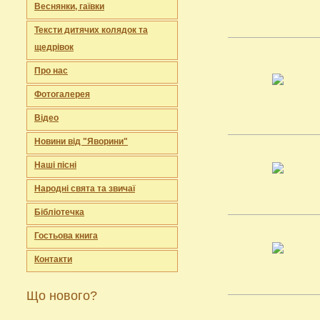
Веснянки, гаївки
Тексти дитячих колядок та
щедрівок
Про нас
Фотогалерея
Відео
Новини від "Яворини"
Наші пісні
Народні свята та звичаї
Бібліотечка
Гостьова книга
Контакти
Що нового?