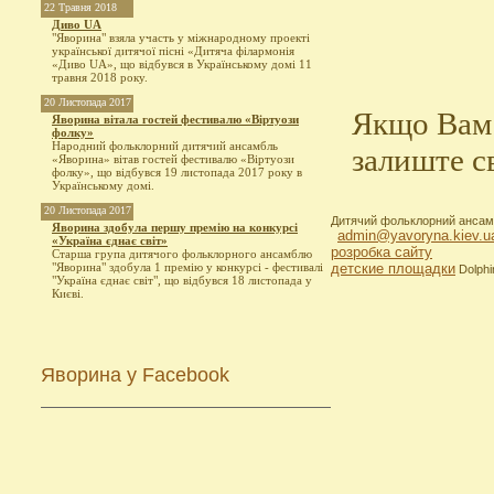
22 Травня 2018
Диво UA
"Яворина" взяла участь у міжнародному проекті
української дитячої пісні «Дитяча філармонія
«Диво UA», що відбувся в Українському домі 11
травня 2018 року.
20 Листопада 2017
Якщо Вам 
Яворина вітала гостей фестивалю «Віртуози
фолку»
Народний фольклорний дитячий ансамбль
залиште с
«Яворина» вітав гостей фестивалю «Віртуози
фолку», що відбувся 19 листопада 2017 року в
Українському домі.
20 Листопада 2017
Дитячий фольклорний ансамб
Яворина здобула першу премію на конкурсі
admin@yavoryna.kiev.u
«Україна єднає світ»
розробка сайту
Старша група дитячого фольклорного ансамблю
"Яворина" здобула 1 премію у конкурсі - фестивалі
детские площадки
Dolphi
"Україна єднає світ", що відбувся 18 листопада у
Києві.
Яворина у Facebook