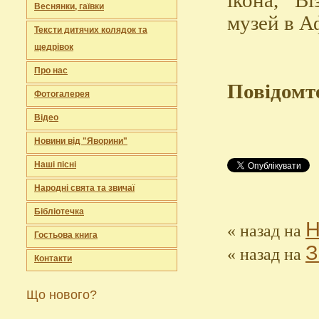
Веснянки, гаївки
Тексти дитячих колядок та
щедрівок
Про нас
Повідомте
Фотогалерея
Відео
Новини від "Яворини"
Наші пісні
Народні свята та звичаї
Бібліотечка
Н
«
назад на
Гостьова книга
З
«
назад на
Контакти
Що нового?