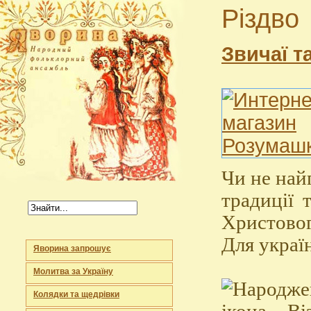
Різдво
Звичаї т
Чи не най
традиції 
Христовог
Для україн
Яворина запрошує
Молитва за Україну
Колядки та щедрівки