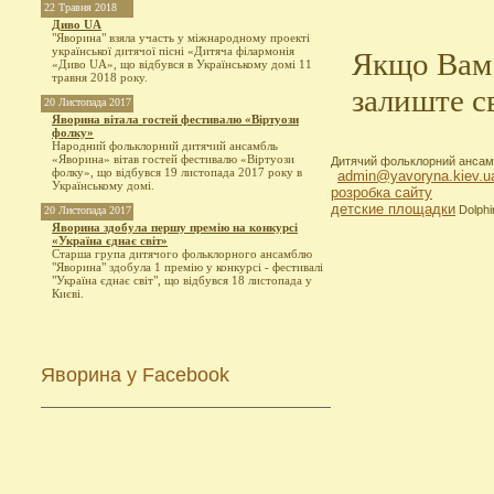
22 Травня 2018
Диво UA
"Яворина" взяла участь у міжнародному проекті
української дитячої пісні «Дитяча філармонія
Якщо Вам 
«Диво UA», що відбувся в Українському домі 11
травня 2018 року.
залиште с
20 Листопада 2017
Яворина вітала гостей фестивалю «Віртуози
фолку»
Народний фольклорний дитячий ансамбль
«Яворина» вітав гостей фестивалю «Віртуози
Дитячий фольклорний ансамб
фолку», що відбувся 19 листопада 2017 року в
admin@yavoryna.kiev.u
Українському домі.
розробка сайту
детские площадки
Dolphi
20 Листопада 2017
Яворина здобула першу премію на конкурсі
«Україна єднає світ»
Старша група дитячого фольклорного ансамблю
"Яворина" здобула 1 премію у конкурсі - фестивалі
"Україна єднає світ", що відбувся 18 листопада у
Києві.
Яворина у Facebook