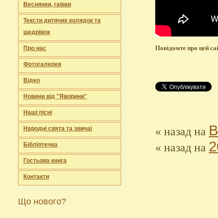
Веснянки, гаївки
Тексти дитячих колядок та
щедрівок
Повідомте про цей сай
Про нас
Фотогалерея
Відео
Новини від "Яворини"
Наші пісні
В
«
назад на
Народні свята та звичаї
2
«
назад на
Бібліотечка
Гостьова книга
Контакти
Що нового?